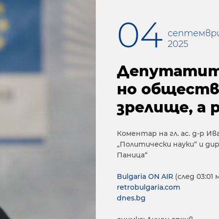
04
септемвр
2025
Депутатите
но обществ
зрелище, а 
Коментар на гл. ас. д-р 
„Политически науки“ и д
Паница“
Bulgaria ON AIR
(след 03:01 
retrobulgaria.com
dnes.bg