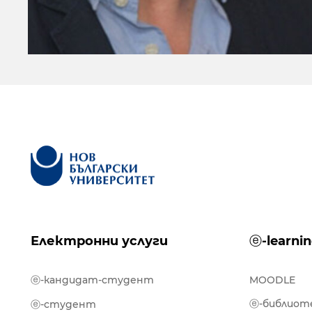
Електронни услуги
ⓔ-learni
ⓔ-кандидат-студент
MOODLE
ⓔ-библиот
ⓔ-студент