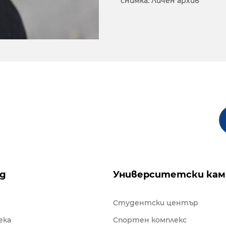
снимка: Личен архив
ng
Университетски кам
Студентски център
ека
Спортен комплекс