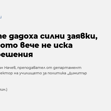
и
 дадоха силни заявки,
ото вече не иска
решения
Иван Начев, преподавател от департамент
иректор на училището за политика „Димитър
мин.)