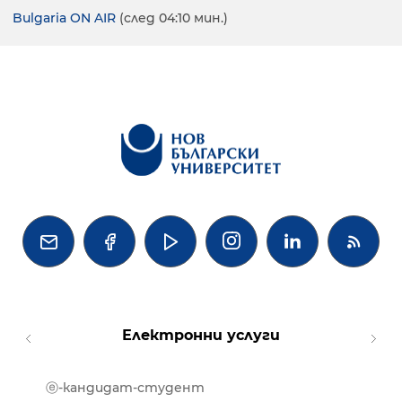
Bulgaria ON AIR
(след 04:10 мин.)




Електронни услуги
ⓔ-кандидат-студент
MOOD