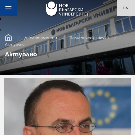
EN
Департаменти
Политически науки
Актуално
Актуално