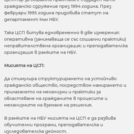
гражданско сдружение през 1994 година. През
февруари 1995 година придобива статут на
департамент към НБУ.
Така ЦСП битува едновременно в две измерения:
оперативна (занимаваща се със социални практики)
неправителствена организация; и преподавателска
организация в рамките на НБУ.
Мисията на ЦСП:
Да стимулира структурирането на устойчиво
гражданско общество, посредством намирането и
прилагането на механизми и практики за
овластяване на гражданите в процесите и
механизмите на вземане на решения.
В рамките на НБУ мисията на ЦСП е да развива
обучителни програми, преподавателска и
изследователска дейност.