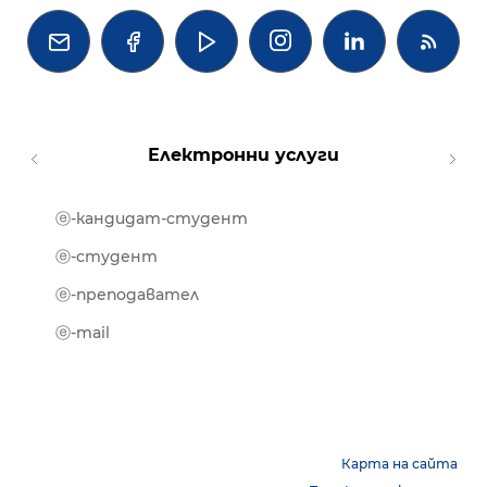




Електронни услуги
ⓔ-кандидат-студент
MOOD
ⓔ-биб
ⓔ-студент
ⓔ-кни
ⓔ-преподавател
ⓔ-trai
ⓔ-mail
Карта на сайта