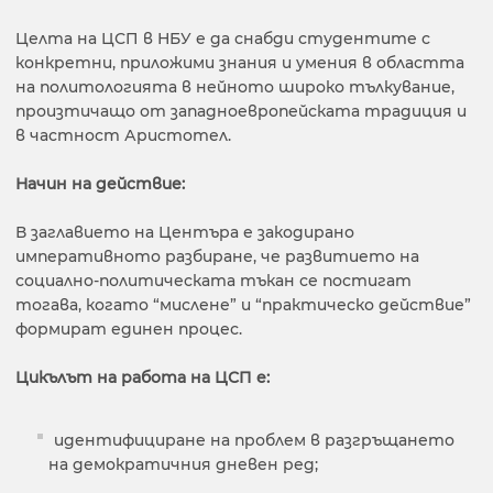
Целта на ЦСП в НБУ е да снабди студентите с
конкретни, приложими знания и умения в областта
на политологията в нейното широко тълкувание,
произтичащо от западноевропейската традиция и
в частност Аристотел.
Начин на действие:
В заглавието на Центъра е закодирано
императивното разбиране, че развитието на
социално-политическата тъкан се постигат
тогава, когато “мислене” и “практическо действие”
формират единен процес.
Цикълът на работа на ЦСП e:
идентифициране на проблем в разгръщането
на демократичния дневен ред;