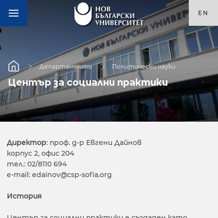
EN
Департаменти
Политически науки
Център за социални практики
Директор
: проф. д-р Евгени Дайнов
корпус 2, офис 204
тел.: 02/8110 694
e-mail: edainov@csp-sofia.org
История
Център за социални практики е създаден като