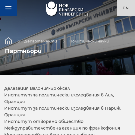
EN
Департаменти
Политически науки
Партньори
Делегация Валония-Брюксел
Институт за политически изследвания в Лил,
Франция
Институт за политически изследвания в Париж,
Франция
Институт отворено общество
Междуправителствена агенция по франкофония
Министерство на външните работи