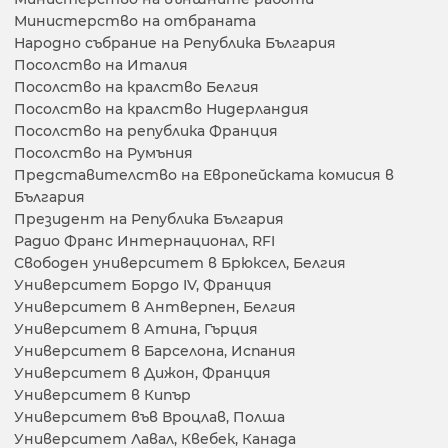
Министерство на отбраната
Народно събрание на Република България
Посолство на Италия
Посолство на кралство Белгия
Посолство на кралство Нидерландия
Посолство на република Франция
Посолство на Румъния
Представителство на Европейската комисия в
България
Президент на Република България
Радио Франс Интернационал, RFI
Свободен университет в Брюксел, Белгия
Университет Бордо IV, Франция
Университет в Антверпен, Белгия
Университет в Атина, Гърция
Университет в Барселона, Испания
Университет в Дижон, Франция
Университет в Кипър
Университет във Вроцлав, Полша
Университет Лавал, Квебек, Канада