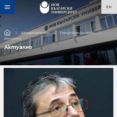
EN
Департаменти
Политически науки
Актуално
Актуално