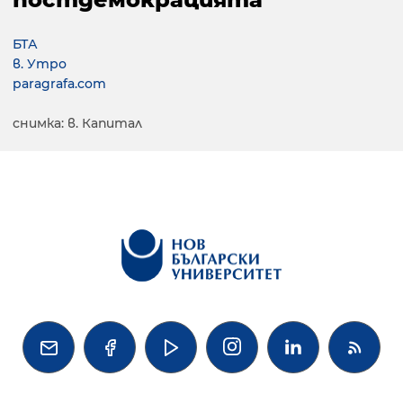
БТА
в. Утро
paragrafa.com
снимка: в. Капитал



