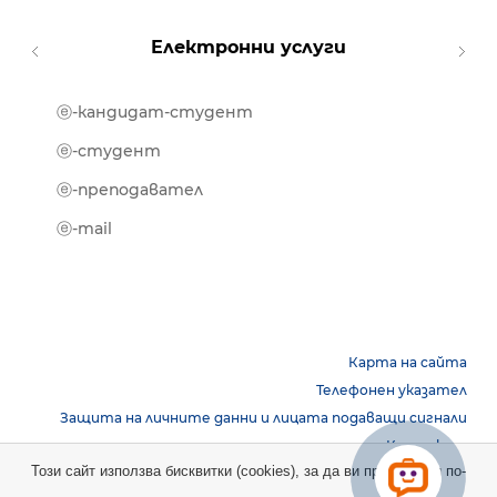
Електронни услуги
ⓔ-кандидат-студент
MOOD
ⓔ-биб
ⓔ-студент
ⓔ-кни
ⓔ-преподавател
ⓔ-trai
ⓔ-mail
Карта на сайта
Телефонен указател
Защита на личните данни и лицата подаващи сигнали
Контакти
Този сайт използва бисквитки (cookies), за да ви предостави по-