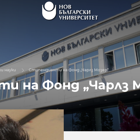
и науки
Стипендианти на Фонд „Чарлз Мозер“
и на Фонд „Чарлз 