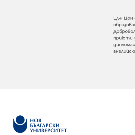
Цън Цон 
образова
Добровол
приюти з
дипломац
английски