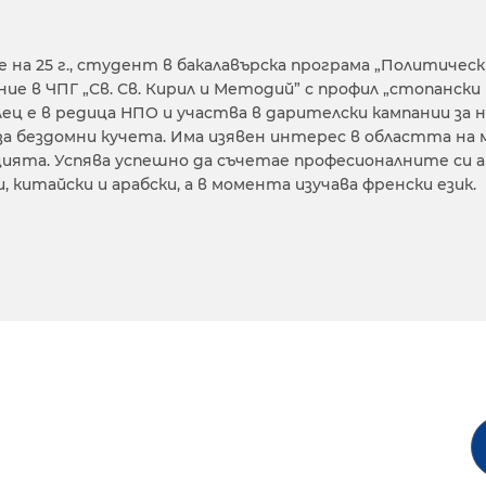
е на 25 г., студент в бакалавърска програма „Политическ
ние в ЧПГ „Св. Св. Кирил и Методий” с профил „стопански
ец е в редица НПО и участва в дарителски кампании за н
а бездомни кучета. Има изявен интерес в областта н
ията. Успява успешно да съчетае професионалните си а
, китайски и арабски, а в момента изучава френски език.