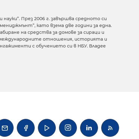
и науки”. През 2006 г. завършва средното си
 мениджмънт”, като взема две години за една.
абиране на средства за домове за сираци и
а международните отношения, историята и
нгажименти с обучението си в НБУ. Владее



