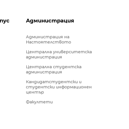
пус
Администрация
Администрация на
Настоятелството
Централна университетска
администрация
Централна студентска
администрация
Кандидатстудентски и
студентски информационен
център
Факултети