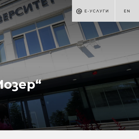
Е-УСЛУГИ
EN
Мозер“