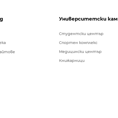
ng
Университетски кам
Студентски център
ека
Спортен комплекс
Медицински център
сайтове
Книжарници