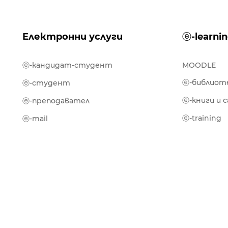
Електронни услуги
ⓔ-learni
ⓔ-кандидат-студент
MOODLE
ⓔ-библиот
ⓔ-студент
ⓔ-книги и 
ⓔ-преподавател
ⓔ-training
ⓔ-mail