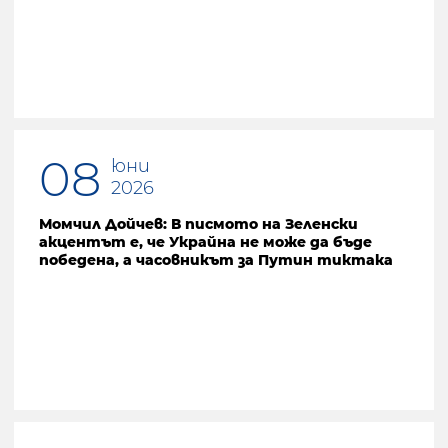
08
юни
2026
Момчил Дойчев: В писмото на Зеленски
акцентът е, че Украйна нe може да бъде
победена, а часовникът за Путин тиктака