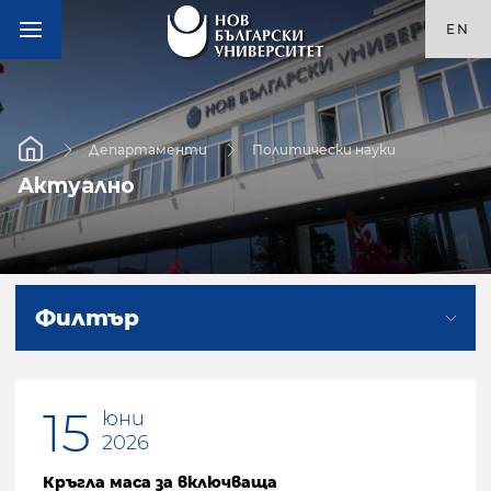
EN
Департаменти
Политически науки
Актуално
Филтър
15
юни
2026
Кръгла маса за включваща