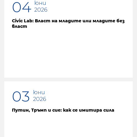
04
юни
2026
Civic Lab: Власт на младите или младите без
власт
03
юни
2026
Путин, Тръмп и сие: как се имитира сила