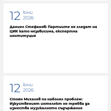
12
юни
2026
Даниел Стефанов: Партиите не гледат на
ЦИК като независима, експертна
институция
12
юни
2026
Стоян Михалев по наболял проблем:
Изкуственият интелект не трябва да
измества музикалното съдържание