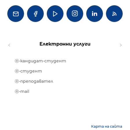




Електронни услуги
ⓔ-кандидат-студент
MOOD
ⓔ-биб
ⓔ-студент
ⓔ-кни
ⓔ-преподавател
ⓔ-trai
ⓔ-mail
Карта на сайта