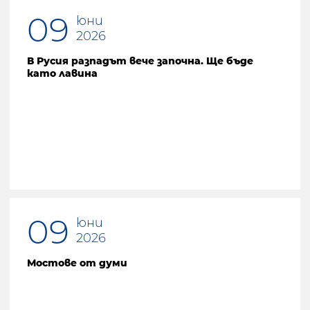
09
юни
2026
В Русия разпадът вече започна. Ще бъде
като лавина
09
юни
2026
Мостове от думи