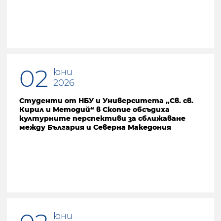
02
юни
2026
Студенти от НБУ и Университета „Св. св.
Кирил и Методий“ в Скопие обсъдиха
културните перспективи за сближаване
между България и Северна Македония
юни