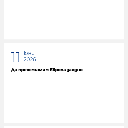
Предишна страница
11
юни
2026
Да преосмислим Европа заедно