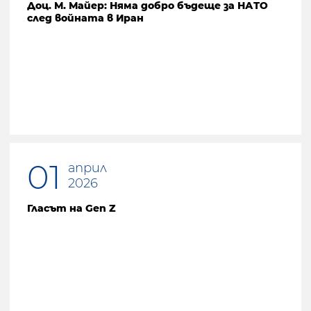
Доц. М. Майер: Няма добро бъдеще за НАТО
след войната в Иран
01
април
2026
Гласът на Gen Z