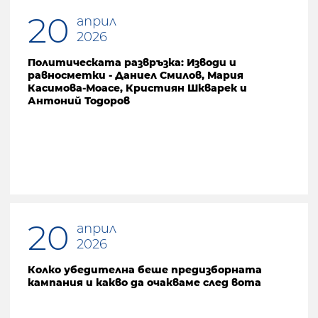
20
април
2026
Политическата развръзка: Изводи и
равносметки - Даниел Смилов, Мария
Касимова-Моасе, Кристиян Шкварек и
Антоний Тодоров
20
април
2026
Колко убедителна беше предизборната
кампания и какво да очакваме след вота