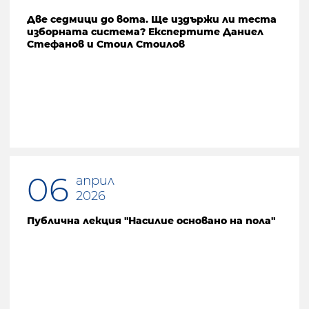
Две седмици до вота. Ще издържи ли теста
изборната система? Експертите Даниел
Стефанов и Стоил Стоилов
06
април
2026
Публична лекция "Насилие основано на пола"