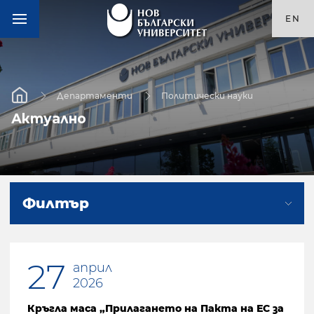
EN
Департаменти
Политически науки
Актуално
Филтър
27
април
2026
Кръгла маса „Прилагането на Пакта на ЕС за