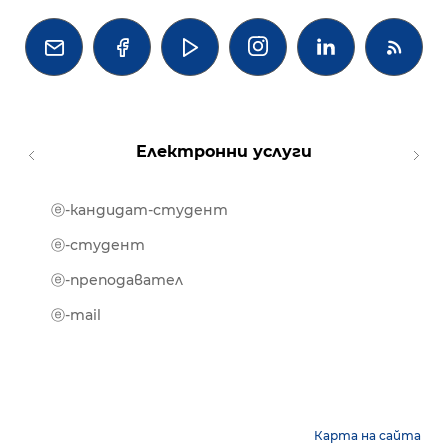




Електронни услуги
ⓔ-кандидат-студент
MOOD
ⓔ-биб
ⓔ-студент
ⓔ-кни
ⓔ-преподавател
ⓔ-trai
ⓔ-mail
Карта на сайта