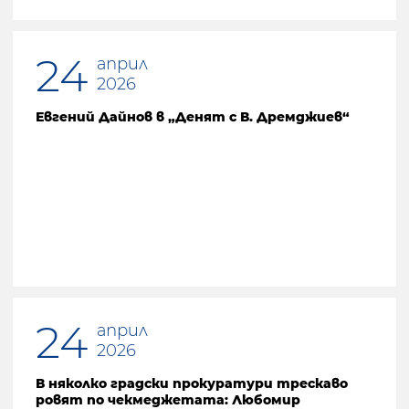
24
април
2026
Евгений Дайнов в „Денят с В. Дремджиев“
24
април
2026
В няколко градски прокуратури трескаво
ровят по чекмеджетата: Любомир