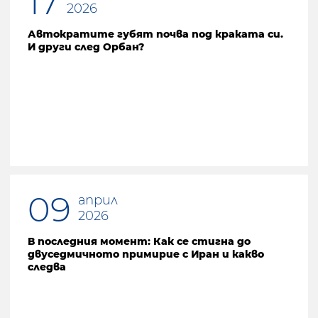
17
2026
Автократите губят почва под краката си.
И други след Орбан?
09
април
2026
В последния момент: Как се стигна до
двуседмичното примирие с Иран и какво
следва